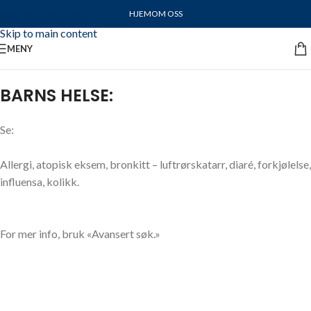
HJEM
OM OSS
Skip to navigation
Skip to main content
MENY
BARNS HELSE:
Se:
Allergi, atopisk eksem, bronkitt – luftrørskatarr, diaré, forkjølelse,
influensa, kolikk.
For mer info, bruk «Avansert søk.»