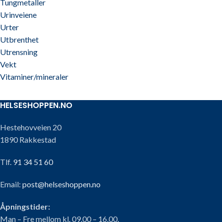
Tungmetaller
Urinveiene
Urter
Utbrenthet
Utrensning
Vekt
Vitaminer/mineraler
HELSESHOPPEN.NO
Hestehovveien 20
1890 Rakkestad
Tlf.
91 34 51 60
Email:
post@helseshoppen.no
Åpningstider:
Man – Fre mellom kl. 09.00 – 16.00.