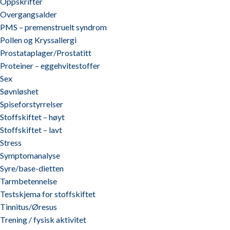
Oppskrifter
Overgangsalder
PMS – premenstruelt syndrom
Pollen og Kryssallergi
Prostataplager/Prostatitt
Proteiner – eggehvitestoffer
Sex
Søvnløshet
Spiseforstyrrelser
Stoffskiftet – høyt
Stoffskiftet – lavt
Stress
Symptomanalyse
Syre/base-dietten
Tarmbetennelse
Testskjema for stoffskiftet
Tinnitus/Øresus
Trening / fysisk aktivitet