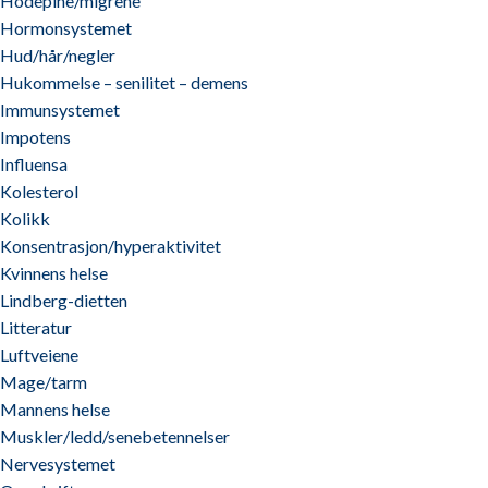
Hodepine/migrene
Hormonsystemet
Hud/hår/negler
Hukommelse – senilitet – demens
Immunsystemet
Impotens
Influensa
Kolesterol
Kolikk
Konsentrasjon/hyperaktivitet
Kvinnens helse
Lindberg-dietten
Litteratur
Luftveiene
Mage/tarm
Mannens helse
Muskler/ledd/senebetennelser
Nervesystemet