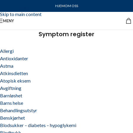
HJEM
OM OSS
Skip to navigation
Skip to main content
MENY
Symptom register
Allergi
Antioxidanter
Astma
Atkinsdietten
Atopisk eksem
Avgiftning
Barnløshet
Barns helse
Behandlingsutstyr
Benskjørhet
Blodsukker – diabetes – hypoglykemi
Blodtrykk