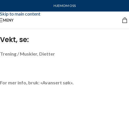
HJEM
OM OSS
Skip to navigation
Skip to main content
MENY
Vekt, se:
Trening / Muskler, Dietter
For mer info, bruk: «Avansert søk».