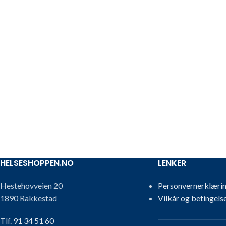
HELSESHOPPEN.NO
LENKER
Hestehovveien 20
Personvernerklæri
1890 Rakkestad
Vilkår og betingels
Tlf.
91 34 51 60