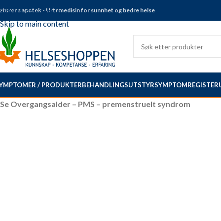
aturens apotek - Urtemedisin for sunnhet og bedre helse
Skip to navigation
Skip to main content
YMPTOMER / PRODUKTER
BEHANDLINGSUTSTYR
SYMPTOMREGISTER
Se Overgangsalder – PMS – premenstruelt syndrom