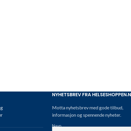
NYHETSBREV FRA HELSESHOPPEN.
ng
Motta nyhetsbrev med gode tilbud,
er
informasjon og spennende nyheter.
Navn