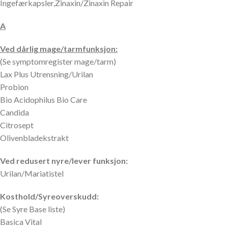
Ingefærkapsler,Zinaxin/Zinaxin Repair
A
Ved dårlig mage/tarmfunksjon:
(Se symptomregister mage/tarm)
Lax Plus Utrensning/Urilan
Probion
Bio Acidophilus Bio Care
Candida
Citrosept
Olivenbladekstrakt
Ved redusert nyre/lever funksjon:
Urilan/Mariatistel
Kosthold/Syreoverskudd:
(Se Syre Base liste)
Basica Vital