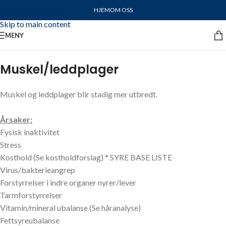
HJEM
OM OSS
Skip to navigation
Skip to main content
MENY
Muskel/leddplager
Muskel og leddplager blir stadig mer utbredt.
Årsaker:
Fysisk inaktivitet
Stress
Kosthold (Se kostholdforslag) * SYRE BASE LISTE
Virus/bakterieangrep
Forstyrrelser i indre organer nyrer/lever
Tarmforstyrrelser
Vitamin/mineral ubalanse (Se håranalyse)
Fettsyreubalanse