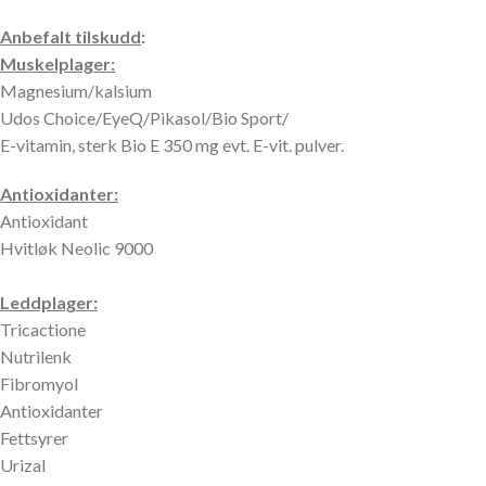
Anbefalt tilskudd
:
Muskelplager:
Magnesium/kalsium
Udos Choice/EyeQ/Pikasol/Bio Sport/
E-vitamin, sterk Bio E 350 mg evt. E-vit. pulver.
Antioxidanter:
Antioxidant
Hvitløk Neolic 9000
Leddplager:
Tricactione
Nutrilenk
Fibromyol
Antioxidanter
Fettsyrer
Urizal