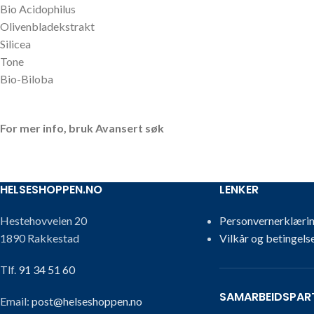
Bio Acidophilus
Olivenbladekstrakt
Silicea
Tone
Bio-Biloba
For mer info, bruk Avansert søk
HELSESHOPPEN.NO
LENKER
Hestehovveien 20
Personvernerklæri
1890 Rakkestad
Vilkår og betingels
Tlf.
91 34 51 60
SAMARBEIDSPAR
Email:
post@helseshoppen.no