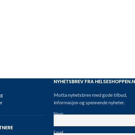
NYHETSBREV FRA HELSESHOPPEN.
ng
Motta nyhetsbrev med gode tilbud,
er
informasjon og spennende nyheter.
Navn
TNERE
Email