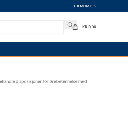
HJEM
OM OSS
KR
0,00
å behandle disposisjoner for ørebetennelse med