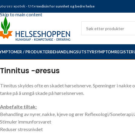
aturens apotek - Urtemedisin for sunnhet og bedre helse
Skip to navigation
Skip to main content
YMPTOMER / PRODUKTER
BEHANDLINGSUTSTYR
SYMPTOMREGISTER
Tinnitus -øresus
Tinnitus skyldes ofte en skadet hørselsnerve. Spenninger i nakke o
tanke på å unngå skade på hørselsnerven.
Anbefalte tiltak:
Behandling av nyrer, nakke, kjeve og ører Reflexologi/Sonetera
Stimuler immunforsvaret
Reduser stressnivået