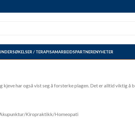
UNDERSØKELSER / TERAPI
SAMARBEIDSPARTNERE
NYHETER
g kjeve har også vist seg å forsterke plagen. Det er alltid viktig 
pi/Akupunktur/Kiropraktikk/Homeopati