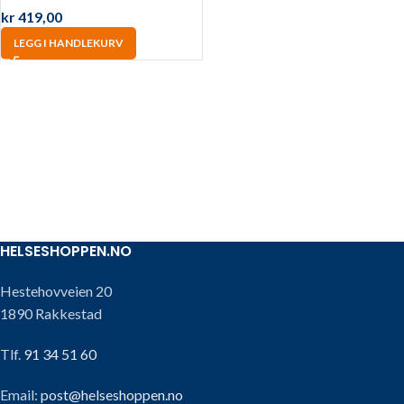
kr
419,00
LEGG I HANDLEKURV
HELSESHOPPEN.NO
Hestehovveien 20
1890 Rakkestad
Tlf.
91 34 51 60
Email:
post@helseshoppen.no