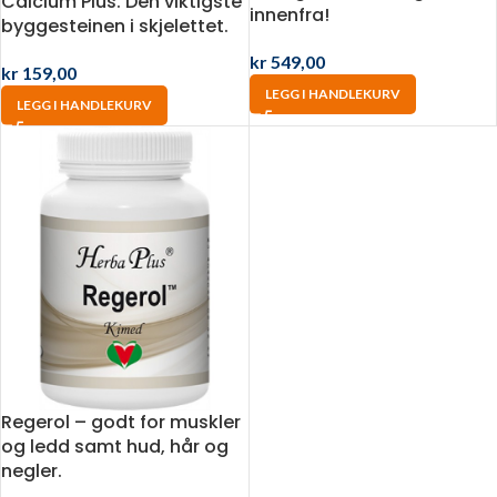
Calcium Plus. Den viktigste
innenfra!
byggesteinen i skjelettet.
kr
549,00
kr
159,00
LEGG I HANDLEKURV
LEGG I HANDLEKURV
Regerol – godt for muskler
og ledd samt hud, hår og
negler.