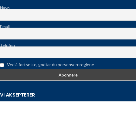
Navn
Email
Telefon
Ved å fortsette, godtar du personvernreglene
VI AKSEPTERER